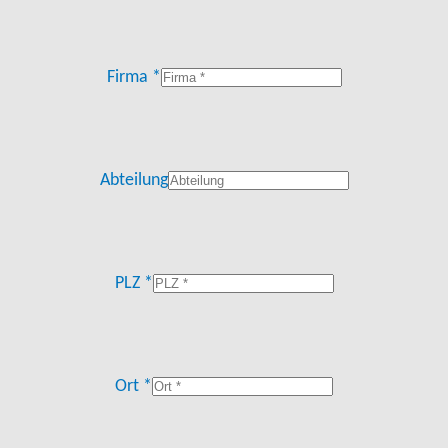
Firma *
Abteilung
PLZ *
Ort *