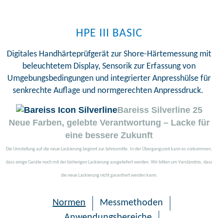
HPE III BASIC
Digitales Handhärteprüfgerät zur Shore-Härtemessung mit
beleuchtetem Display, Sensorik zur Erfassung von
Umgebungsbedingungen und integrierter Anpresshülse für
senkrechte Auflage und normgerechten Anpressdruck.
Bareiss Silverline 25
Neue Farben, gelebte Verantwortung – Lacke für
eine bessere Zukunft
Die Umstellung auf die neue Lackierung beginnt zur Jahresmitte. In der Übergangszeit kann es vorkommen,
dass einige Geräte noch mit der bisherigen Lackierung ausgeliefert werden.
Wir bitten um Verständnis, dass
die neue Lackierung nicht garantiert werden kann.
Normen
Messmethoden
Anwendungsbereiche