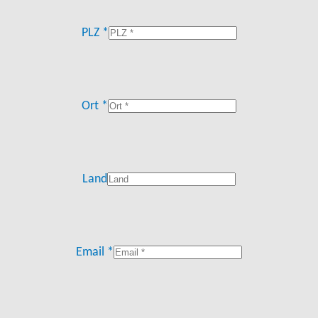
PLZ *
Ort *
Land
Email *