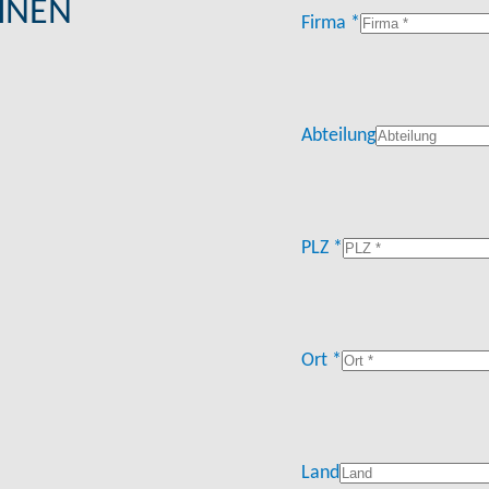
HNEN
Firma *
Abteilung
PLZ *
Ort *
Land