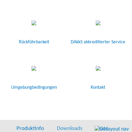
Rückführbarkeit
DAkkS akkreditierter Service
Umgebungbedingungen
Kontakt
Produktinfo
Downloads
Video
Lief