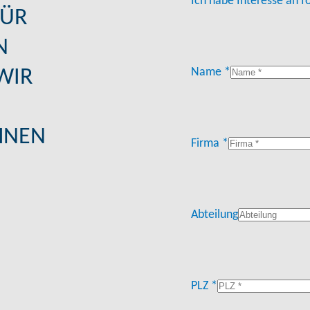
Ich habe Interesse an 
FÜR
N
WIR
Name *
HNEN
Firma *
Abteilung
PLZ *