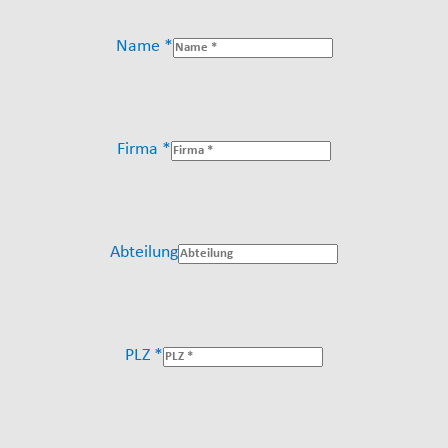
Name *
Firma *
Abteilung
PLZ *