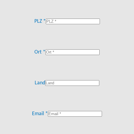
PLZ *
Ort *
Land
Email *