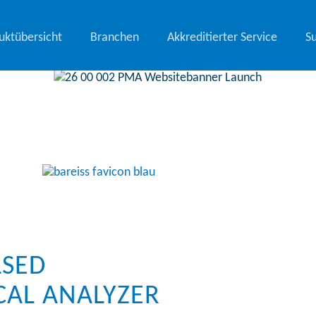
uktübersicht
Branchen
Akkreditierter Service
S
LSED
AL ANALYZER