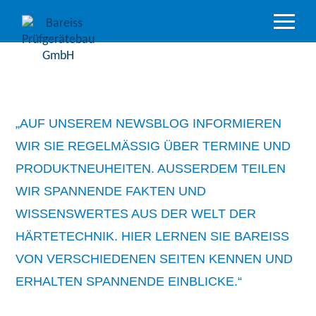
Produktüber
Branchen
Akkreditiert
Service
„AUF UNSEREM NEWSBLOG INFORMIEREN
WIR SIE REGELMÄSSIG ÜBER TERMINE UND P
Support &
RODUKTNEUHEITEN. AUSSERDEM TEILEN WI
Downloads
R SPANNENDE FAKTEN UND WI
Unternehm
SSENSWERTES AUS DER WELT DER HÄ
RTETECHNIK. HIER LERNEN SIE BAREISS VO
N VERSCHIEDENEN SEITEN KENNEN UND ER
HALTEN SPANNENDE EINBLICKE.“