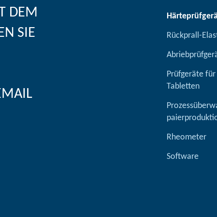
IT DEM
Härteprüfger
EN SIE
Rückprall-Elast
Abriebprüfger
Prüfgeräte für
Tabletten
EMAIL
Prozessüberw
paierprodukti
Rheometer
Software