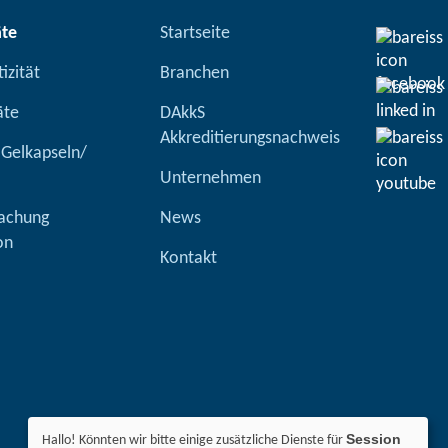
äte
Startseite
izität
Branchen
äte
DAkkS
Akkreditierungsnachweis
 Gelkapseln/
Unternehmen
achung
News
on
Kontakt
Session
Hallo! Könnten wir bitte einige zusätzliche Dienste für