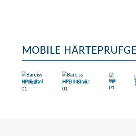
MOBILE HÄRTEPRÜFG
HP Digital
HPE III Basic
HP