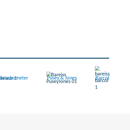
/ Bauchometer
Pusey & Jones
Barcol