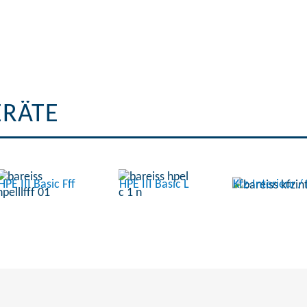
ERÄTE
HPE III Basic Fff
HPE III Basic L
Kfz-Interieur 