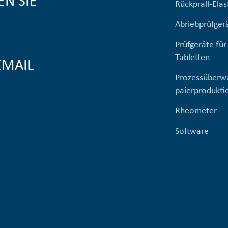
EN SIE
Rückprall-Elast
Abriebprüfger
Prüfgeräte für
Tabletten
EMAIL
Prozessüberw
paierprodukti
Rheometer
Software