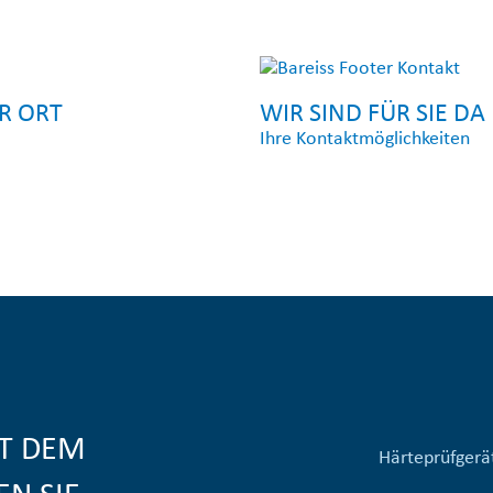
OR ORT
WIR SIND FÜR SIE DA
Ihre Kontaktmöglichkeiten
IT DEM
Härteprüfgerä