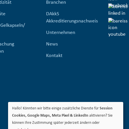
izität
Branchen
äte
DAkkS
Akkreditierungsnachweis
 Gelkapseln/
Unternehmen
achung
News
on
Kontakt
Hallo! Könnten wir bitte einige zusätzliche Dienste für
Session
Cookies, Google Maps, Meta Pixel & LinkedIn
aktivieren? Sie
können Ihre Zustimmung später jederzeit ändern oder