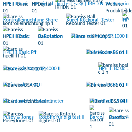
HPE III Basic
HP Digital
digi test Easy | IRHD N
MDR vario
Kontrolleinrichtung Shore
Kugel-Rückprall-Tester
HP
HPE III Basic
BaRotation
Stanzeinrichtung SP 1000 II
HPE III Basic Fff
Prüfständer BS 61 II
Stanzeinrichtung SP 4000 II
HPE III Basic L
Prüfständer BSA II
Prüfständer BS 61 II
Kfz-Interieur / Bauchometer
Prüfständer BSA II
Pusey & Jones
Rotofix für digi test II
Barcol
Barofix 4