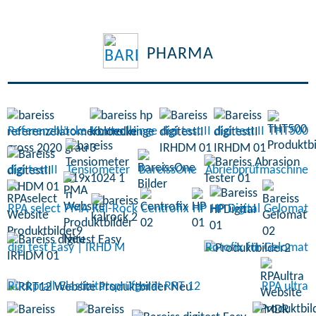
PHARMA
Referenzblöcke
Kontrollringe
digi test II
digi test II
THT500
digi test II
Tensiometer
BareissOne
Abriebprüfmaschine
RPA select
PMA
Kal-Rock
Centrofix
HP
HP Digital
Gelomat
digi test Easy | IRHD M
Rotofix für Gelomat
Rückprall-Elastizitätsprüfgerät RRT 12
RPA ultra